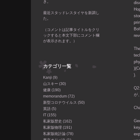
き。
dis
Hop
最近スタッドレスタイヤを新調し
sto
た。
pri
Bol
（コメントは記事タイトルをクリ
ックすると本文下部にコメント欄
rev
が表示されます。）
The
tec
phy
カテゴリ一覧
)​(
).
Kanji (9)
山スキー (30)
Q
健康 (190)
が
memorandum (72)
新型コロナウイルス (50)
Ch
英語 (5)
IT (155)
Geo
私家版歴史 (162)
key
私家版物理 (191)
私家版統計論 (78)
exp
東京オリパラ (1)