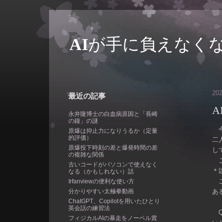
AIが手に負えなくな
20
最近の記事
永井隆博士の白血病原因と「長崎
の鐘」の謎
今
原爆は抑止力になりうるか（定量
的評価）
二
原爆投下時刻の差と爆発時間の差
し
の複雑な関係
こ
古いコードがパソコンで使えなく
＊
なる（かもしれない）話
こ
Irfanviewの便利な使い方
分かりやすい太極拳動画
あ
ChatGPT、Copilotを用いたひとり
英会話の練習法
Q
フィジカルAIの暴走をノーベル賞