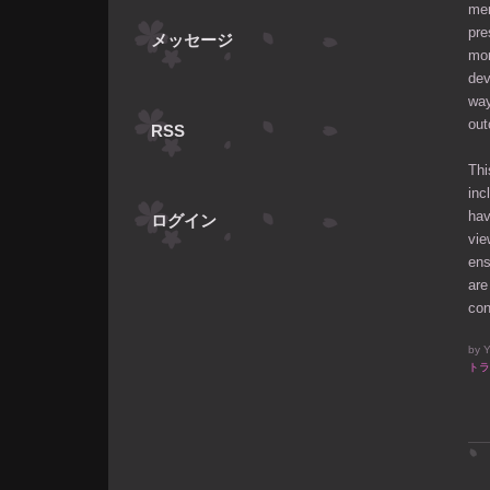
men
pre
メッセージ
mor
dev
way
ou
RSS
Thi
inc
hav
ログイン
vie
ens
are
con
by
Y
トラ