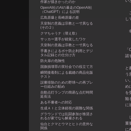
い
作家が描きかったのか
OpenAI社のAIの暴走のOpenAI社
（ChatGPT）による説明
こ
広島原爆と長崎原爆の差
し
天皇制の意義は宗教と一寸異なる
(その２）
幸
クマちゃうナ（替え歌）
サッカー選手が錯覚したワケ
天皇制の意義は宗教と一寸異なる
「
手書きによるボケ防止利用とデジ
タル記録との仕分け方
認
防火扉の危険性
国旗損壊罪の実社会での役立て方
と
瞬間接着剤による裁縫の商品化版
う
テスト
い
誤審排除のための野球への再プレ
め
ー仕組みの勧め
自動点灯ランプの簡易な点灯時間
を
延長法
陥
ある不審者への対応
に
生成ＡＩと立体錯視の困難な関係
グラウンドでは乱闘参加が推奨さ
し
れるが家でなら解雇される
重
仙台とクマとウマとヒトの意外な
関係
に