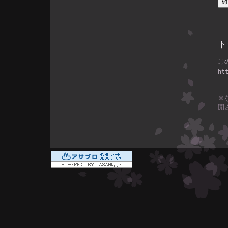
ト
こ
ht
※
開