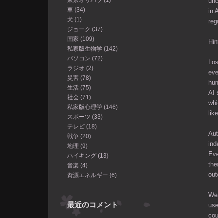
unc
車 (34)
in 
犬 (1)
reg
ジョーク (37)
国家 (109)
Hin
私家版生物学 (142)
パソコン (72)
Los
ラジオ (2)
eve
災害 (78)
hum
生活 (75)
AI 
社会 (71)
whi
私家版心理学 (146)
lik
スポーツ (33)
テレビ (18)
Aut
戦争 (20)
ind
地理 (9)
Eve
ハイキング (13)
the
音楽 (4)
ou
資源エネルギー (6)
Wea
最近のコメント
use
cou