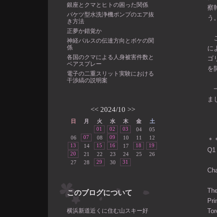
銀座とクマとヒトの困った関係
察
バケツ型水洗浄機ポンプのエア抜
う
き方法
正夢か錯覚か
こ
神経パルスの伝達方向とボケの関
係
に
各国のクマによる人身被害件数と
ゴ
ベアスプレー
を
電子の二重スリット実験における
干渉縞の説明案
一
ま
<<
2024/10
>>
日
月
火
水
木
金
土
01
02
03
04
05
07
09
06
08
10
11
12
＊
13
15
16
18
19
14
17
Q
20
21
22
23
24
25
26
29
31
27
28
30
Ch
The
このブログについて
Pri
横浜新道近くに住む山スキー好
Tor