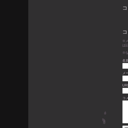
コ
コ
※
は
※
名前
メ
UR
コ